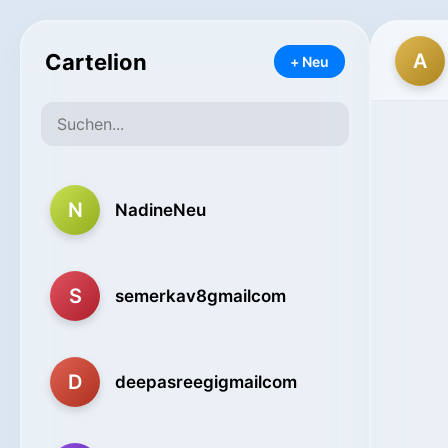
Cartelion
A
+ Neu
N
NadineNeu
S
semerkav8gmailcom
D
deepasreegigmailcom