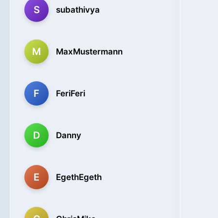
S
subathivya
M
MaxMustermann
F
FeriFeri
D
Danny
E
EgethEgeth